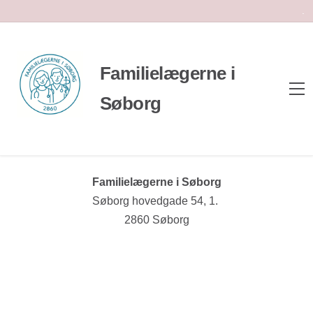
.
Familielægerne i
Søborg
Familielægerne i Søborg
Søborg hovedgade 54, 1.
2860 Søborg
Leaflet
|
©
OpenStreetMap
×
+
Søborg Hovedgade 54, 1., 2860 Søborg
−