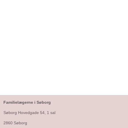
Familielægerne i Søborg
Søborg Hovedgade 54, 1 sal
2860 Søborg