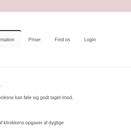
.
rmation
Priser
Find os
Login
.
voksne kan føle sig godt taget imod.
f klinikkens opgaver af dygtige