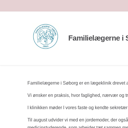
Familielægerne i
Familielægerne i Søborg er en lægeklinik drevet
Vi ønsker en praksis, hvor faglighed, nærvær og t
I klinikken møder I vores faste og kendte sekretær
Til august udvider vi med en jordemoder, der også
medicinstuderende, som arbejder tæt sammen med o