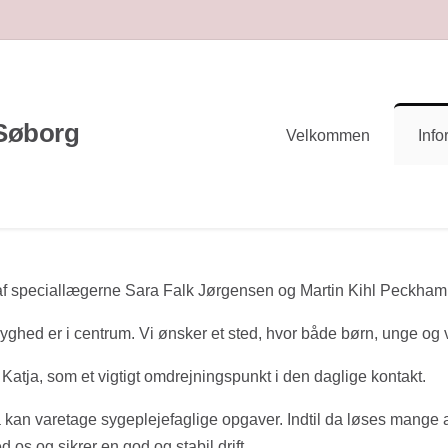
 Søborg
Velkommen
Info
 af speciallægerne Sara Falk Jørgensen og Martin Kihl Peckham
ryghed er i centrum. Vi ønsker et sted, hvor både børn, unge og 
 Katja, som et vigtigt omdrejningspunkt i den daglige kontakt.
 kan varetage sygeplejefaglige opgaver. Indtil da løses mange a
s og sikrer en god og stabil drift.